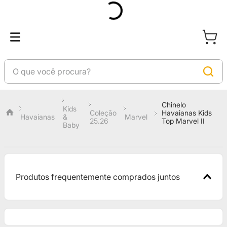
Chinelo
Kids
Coleção
Havaianas Kids
Havaianas
&
Marvel
25.26
Top Marvel II
Baby
Produtos frequentemente comprados juntos