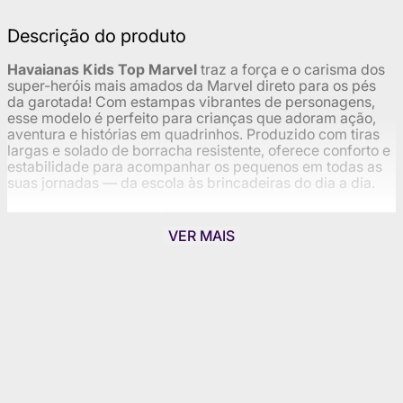
Descrição do produto
Havaianas Kids Top Marvel
traz a força e o carisma dos
super-heróis mais amados da Marvel direto para os pés
da garotada! Com estampas vibrantes de personagens,
esse modelo é perfeito para crianças que adoram ação,
aventura e histórias em quadrinhos. Produzido com tiras
largas e solado de borracha resistente, oferece conforto e
estabilidade para acompanhar os pequenos em todas as
suas jornadas — da escola às brincadeiras do dia a dia.
Por que ter na sua loja?
VER MAIS
Produto oficial licenciado com os heróis icônicos da
Marvel
Estampas coloridas e cheias de ação que encantam
meninos e meninas fãs de super-heróis
Excelente para vitrines temáticas, campanhas geek
e kits presenteáveis
Forte apelo entre pais que procuram calçados
duráveis e divertidos para os filhos
Marca Havaianas + Marvel: união de confiança,
estilo e desejo