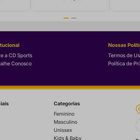
itucional
Nossas Polít
e a CD Sports
Termos de U
balhe Conosco
Política de P
iais
Categorias
Feminino
Masculino
Unissex
Kids & Baby