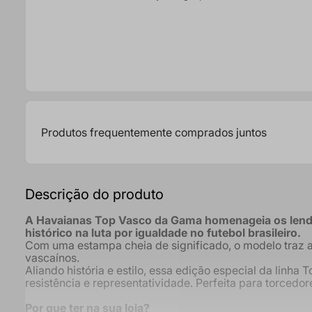
8
º
comfort
9
º
chinelo havaianas elega
10
º
havaianas slim square p
Produtos frequentemente comprados juntos
Descrição do produto
A Havaianas Top Vasco da Gama homenageia os lendá
histórico na luta por igualdade no futebol brasileiro.
Com uma estampa cheia de significado, o modelo traz as
vascaínos.
Aliando história e estilo, essa edição especial da linh
resistência e representatividade. Perfeita para torced
Por que ter na sua loja?