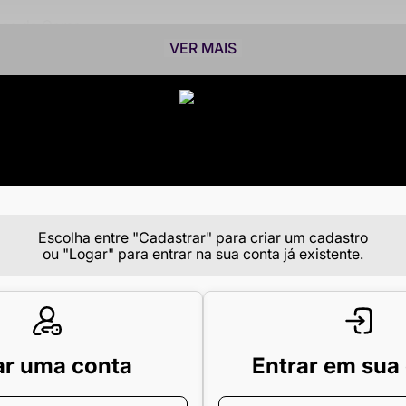
asco da Gama
clube e sua torcida
VER MAIS
as, jogos ou campanhas sociais
onadores
o de impacto e conexão
nte confortável
s” de 1923
ico para o consumidor vascaíno
Faça o login para visualizar mais informações
Escolha entre "Cadastrar" para criar um cadastro
ou "Logar" para entrar na sua conta já existente.
o — é um tributo à coragem, à história e à paixão da torcid
entidade, propósito e forte apelo emocional.
ar uma conta
Entrar em sua