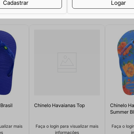
Cadastrar
Logar
Brasil
Chinelo Havaianas Top
Chinelo Ha
Summer Bl
ualizar mais
Faça o login para visualizar mais
Faça o logi
es
informações
i