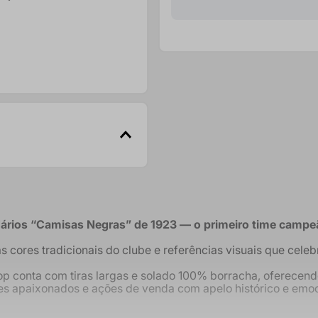
nce
op up feminino 25 26
rios “Camisas Negras” de 1923 — o primeiro time campeão
 cores tradicionais do clube e referências visuais que cele
a Top conta com tiras largas e solado 100% borracha, oferece
ores apaixonados e ações de venda com apelo histórico e emoc